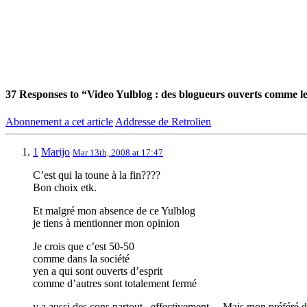
37
Responses to “Video Yulblog : des blogueurs ouverts comme le
Abonnement a cet article
Addresse de Retrolien
1
Marijo
Mar 13th, 2008 at 17:47
C’est qui la toune à la fin????
Bon choix etk.
Et malgré mon absence de ce Yulblog
je tiens à mentionner mon opinion
Je crois que c’est 50-50
comme dans la société
yen a qui sont ouverts d’esprit
comme d’autres sont totalement fermé
y a aussi des cons partout , effectivement… Mais mon préféré 