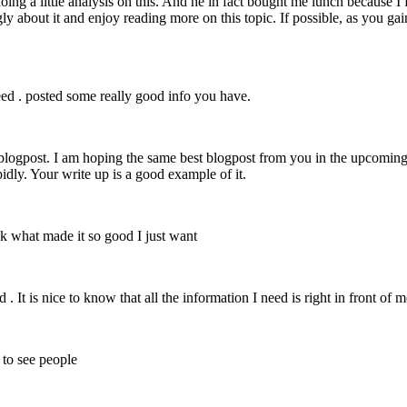
oing a little analysis on this. And he in fact bought me lunch because I f
ngly about it and enjoy reading more on this topic. If possible, as you g
need . posted some really good info you have.
blogpost. I am hoping the same best blogpost from you in the upcoming as 
dly. Your write up is a good example of it.
ink what made it so good I just want
 . It is nice to know that all the information I need is right in front of
e to see people