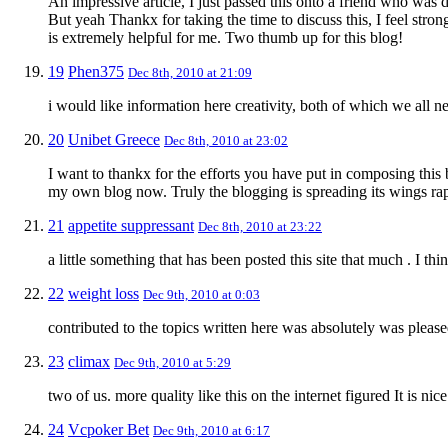
An impressive article, I just passed this onto a friend who was d
But yeah Thankx for taking the time to discuss this, I feel stro
is extremely helpful for me. Two thumb up for this blog!
19
Phen375
Dec 8th, 2010 at 21:09
i would like information here creativity, both of which we all 
20
Unibet Greece
Dec 8th, 2010 at 23:02
I want to thankx for the efforts you have put in composing this 
my own blog now. Truly the blogging is spreading its wings rapi
21
appetite suppressant
Dec 8th, 2010 at 23:22
a little something that has been posted this site that much . I th
22
weight loss
Dec 9th, 2010 at 0:03
contributed to the topics written here was absolutely was pleased
23
climax
Dec 9th, 2010 at 5:29
two of us. more quality like this on the internet figured It is nic
24
Vcpoker Bet
Dec 9th, 2010 at 6:17