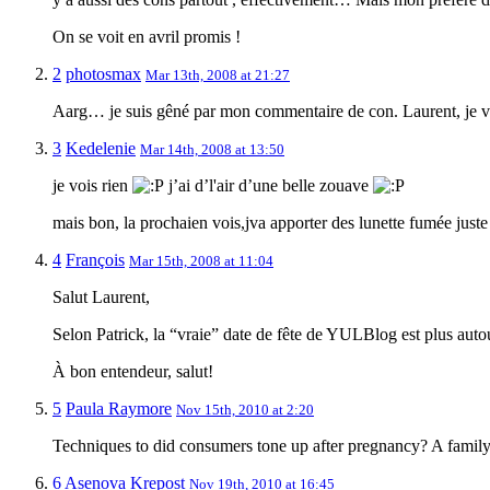
On se voit en avril promis !
2
photosmax
Mar 13th, 2008 at 21:27
Aarg… je suis gêné par mon commentaire de con. Laurent, je vais
3
Kedelenie
Mar 14th, 2008 at 13:50
je vois rien
j’ai d’l'air d’une belle zouave
mais bon, la prochaien vois,jva apporter des lunette fumée just
4
François
Mar 15th, 2008 at 11:04
Salut Laurent,
Selon Patrick, la “vraie” date de fête de YULBlog est plus auto
À bon entendeur, salut!
5
Paula Raymore
Nov 15th, 2010 at 2:20
Techniques to did consumers tone up after pregnancy? A family
6
Asenova Krepost
Nov 19th, 2010 at 16:45