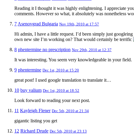
Reading it I thought it was highly enlightening. I appreciate you
comments. However so what, it absolutely was nonetheless wort
7
Asenovgrad Bulgaria
Nov 19th, 2010 at 17:57
Hi admin, I have a little request. I’d been simply just googleing
own new site I’m working on? That would certainly be terrific
8
phentermine no prescription
Nov 29th, 2010 at 12:37
It was interesting. You seem very knowledgeable in your field.
9
phentermine
Dec 1st, 2010 at 15:20
great post! I used google translation to translate it…
10
buy valium
Dec 1st, 2010 at 18:52
Look forward to reading your next post.
11
Kayleigh Flener
Dec 5th, 2010 at 21:34
gigantic listing you get
12
Richard Drude
Dec 5th, 2010 at 23:13