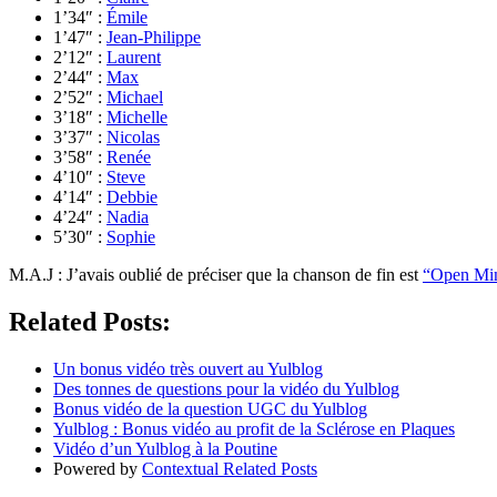
1’34″ :
Émile
1’47″ :
Jean-Philippe
2’12″ :
Laurent
2’44″ :
Max
2’52″ :
Michael
3’18″ :
Michelle
3’37″ :
Nicolas
3’58″ :
Renée
4’10″ :
Steve
4’14″ :
Debbie
4’24″ :
Nadia
5’30″ :
Sophie
M.A.J : J’avais oublié de préciser que la chanson de fin est
“Open Mi
Related Posts:
Un bonus vidéo très ouvert au Yulblog
Des tonnes de questions pour la vidéo du Yulblog
Bonus vidéo de la question UGC du Yulblog
Yulblog : Bonus vidéo au profit de la Sclérose en Plaques
Vidéo d’un Yulblog à la Poutine
Powered by
Contextual Related Posts