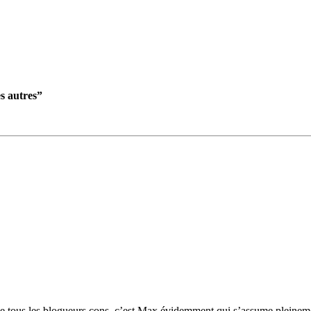
s autres”
de tous les blogueurs cons, c’est Max évidemment qui s’assume pleinem