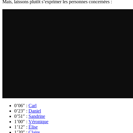
Mais, laissons plutôt s’exprimer les personnes concernées :
0’06″ :
Carl
0’23″ :
Daniel
0’51″ :
Sandrine
1’00″ :
Véronique
1’12″ :
Élise
1’20″ :
Claire