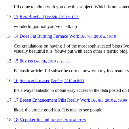
I’d come to admit with you one this subject. Which is not somet
13
Rex Bowhall
Dec 6th, 2010 at 1:26
wonderful journal you’ve chalk up
14
Does Fat Burning Furnace Work
Dec 7th, 2010 at 10:10
Congratulations on having 1 of the most sophisticated blogs Ive
visually beautiful it is. Youve put with each other a terrific bl
15
flux rss
Dec 7th, 2010 at 23:36
Fantastic article! I’ll subscribe correct now wth my feedreade
16
Spencer Greaser
Dec 8th, 2010 at 8:31
It’s always fantastic to obtain easy access to the data posted on t
17
Breast Enhancement Pills Really Work
Dec 8th, 2010 at 19:06
liked. the article good job. It is nice to see people
18
Vcpoker Ireland
Dec 8th, 2010 at 19:25