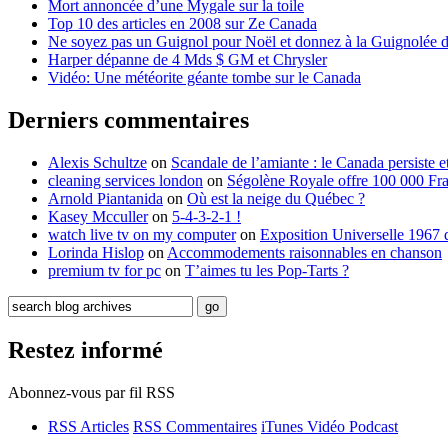
Mort annoncée d’une Mygale sur la toile
Top 10 des articles en 2008 sur Ze Canada
Ne soyez pas un Guignol pour Noël et donnez à la Guignolée
Harper dépanne de 4 Mds $ GM et Chrysler
Vidéo: Une météorite géante tombe sur le Canada
Derniers commentaires
Alexis Schultze
on
Scandale de l’amiante : le Canada persiste e
cleaning services london
on
Ségolène Royale offre 100 000 Fr
Arnold Piantanida
on
Où est la neige du Québec ?
Kasey Mcculler
on
5-4-3-2-1 !
watch live tv on my computer
on
Exposition Universelle 1967 
Lorinda Hislop
on
Accommodements raisonnables en chanson
premium tv for pc
on
T’aimes tu les Pop-Tarts ?
Restez informé
Abonnez-vous par fil RSS
RSS Articles
RSS Commentaires
iTunes Vidéo Podcast