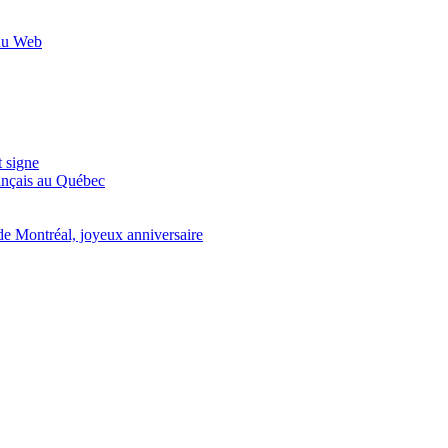
 du Web
t signe
ançais au Québec
de Montréal, joyeux anniversaire