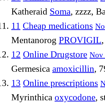
Katheraid
Soma
, zzzz, B
11
Cheap medications
No
Mentanorog
PROVIGIL
12
Online Drugstore
Nov 
Germesica
amoxicillin
, 
13
Online prescriptions
N
Myrinthica
oxycodone
, 