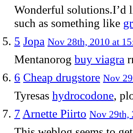
Wonderful solutions.I’d l
such as something like
g
5
Jopa
Nov 28th, 2010 at 15
Mentanorog
buy viagra
r
6
Cheap drugstore
Nov 29t
Tyresas
hydrocodone
, p
7
Arnette Piirto
Nov 29th, 
This weblog seems to get