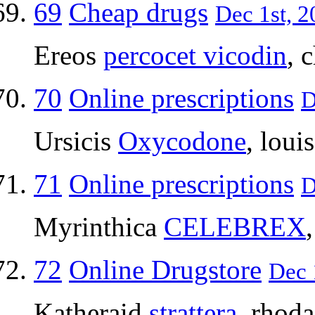
69
Cheap drugs
Dec 1st, 2
Ereos
percocet vicodin
, 
70
Online prescriptions
D
Ursicis
Oxycodone
, loui
71
Online prescriptions
D
Myrinthica
CELEBREX
72
Online Drugstore
Dec 
Katheraid
strattera
, rhod