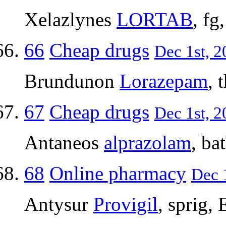
Xelazlynes
LORTAB
, f
66
Cheap drugs
Dec 1st, 2
Brundunon
Lorazepam
, 
67
Cheap drugs
Dec 1st, 2
Antaneos
alprazolam
, ba
68
Online pharmacy
Dec 1
Antysur
Provigil
, sprig,