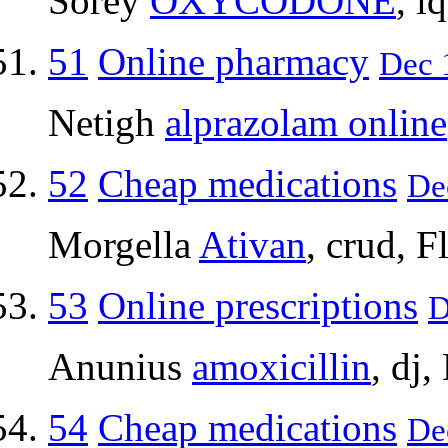
Sorey
OXYCODONE
, i
51
Online pharmacy
Dec 1
Netigh
alprazolam online
52
Cheap medications
Dec
Morgella
Ativan
, crud, F
53
Online prescriptions
D
Anunius
amoxicillin
, dj
54
Cheap medications
Dec