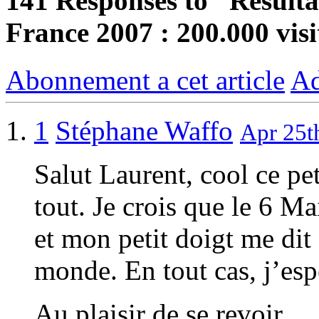
141
Responses to “Résultats
France 2007 : 200.000 vis
Abonnement a cet article
Ad
1
Stéphane Waffo
Apr 25t
Salut Laurent, cool ce pet
tout. Je crois que le 6 Ma
et mon petit doigt me dit
monde. En tout cas, j’esp
Au plaisir de se revoir