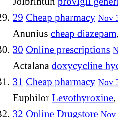
Jolbrlhtun
provigil gener
29
Cheap pharmacy
Nov 3
Anunius
cheap diazepam
30
Online prescriptions
N
Actalana
doxycycline hyc
31
Cheap pharmacy
Nov 3
Euphilor
Levothyroxine
,
32
Online Drugstore
Nov 