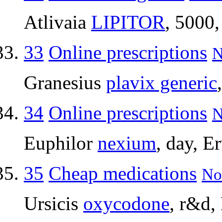
Atlivaia
LIPITOR
, 5000
33
Online prescriptions
N
Granesius
plavix generic
34
Online prescriptions
N
Euphilor
nexium
, day, E
35
Cheap medications
No
Ursicis
oxycodone
, r&d,