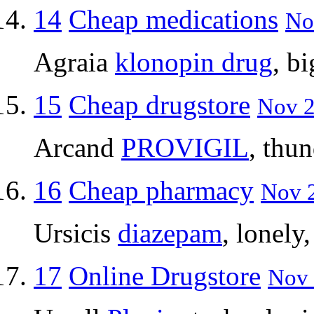
14
Cheap medications
No
Agraia
klonopin drug
, b
15
Cheap drugstore
Nov 2
Arcand
PROVIGIL
, thu
16
Cheap pharmacy
Nov 2
Ursicis
diazepam
, lonely
17
Online Drugstore
Nov 