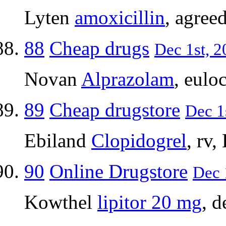
Lyten
amoxicillin
, agree
88
Cheap drugs
Dec 1st, 2
Novan
Alprazolam
, eul
89
Cheap drugstore
Dec 1
Ebiland
Clopidogrel
, rv,
90
Online Drugstore
Dec 
Kowthel
lipitor 20 mg
, d