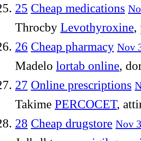
25
Cheap medications
No
Throcby
Levothyroxine
,
26
Cheap pharmacy
Nov 3
Madelo
lortab online
, do
27
Online prescriptions
N
Takime
PERCOCET
, att
28
Cheap drugstore
Nov 3