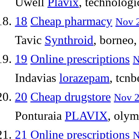
Uwell
Plavix
, technologi
18
Cheap pharmacy
Nov 2
Tavic
Synthroid
, borneo,
19
Online prescriptions
N
Indavias
lorazepam
, tcnb
20
Cheap drugstore
Nov 2
Ponturaia
PLAVIX
, olym
21
Online prescriptions
N