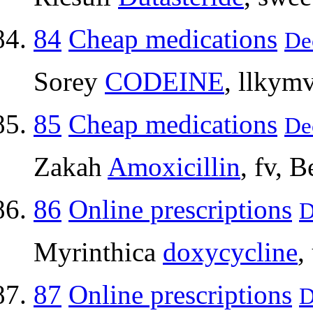
84
Cheap medications
De
Sorey
CODEINE
, llkym
85
Cheap medications
De
Zakah
Amoxicillin
, fv, B
86
Online prescriptions
D
Myrinthica
doxycycline
,
87
Online prescriptions
D