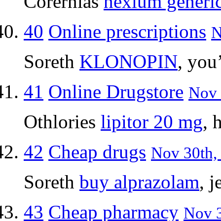
Corernias
nexium generi
40
Online prescriptions
N
Soreth
KLONOPIN
, you
41
Online Drugstore
Nov 
Othlories
lipitor 20 mg
, 
42
Cheap drugs
Nov 30th, 
Soreth
buy alprazolam
, 
43
Cheap pharmacy
Nov 3