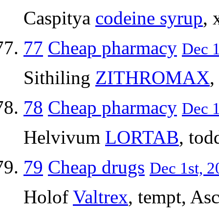
Caspitya
codeine syrup
, 
77
Cheap pharmacy
Dec 1
Sithiling
ZITHROMAX
,
78
Cheap pharmacy
Dec 1
Helvivum
LORTAB
, tod
79
Cheap drugs
Dec 1st, 2
Holof
Valtrex
, tempt, Asc