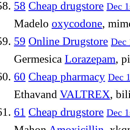
58
Cheap drugstore
Dec 1
Madelo
oxycodone
, mim
59
Online Drugstore
Dec 
Germesica
Lorazepam
, p
60
Cheap pharmacy
Dec 1
Ethavand
VALTREX
, bi
61
Cheap drugstore
Dec 1
Mahon
Amoxicillin
, xkq