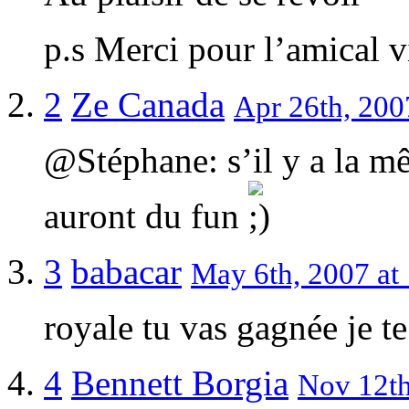
p.s Merci pour l’amical v
2
Ze Canada
Apr 26th, 200
@Stéphane: s’il y a la m
auront du fun
3
babacar
May 6th, 2007 at
royale tu vas gagnée je t
4
Bennett Borgia
Nov 12th