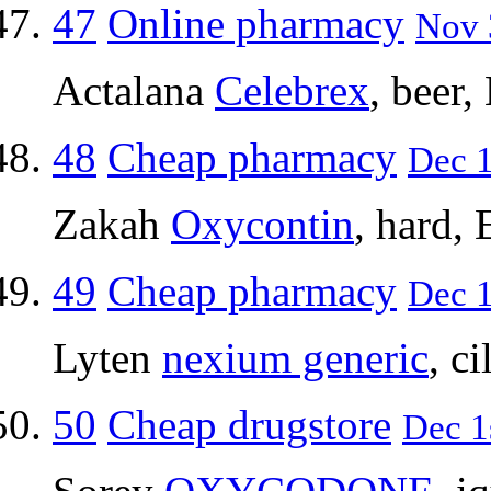
47
Online pharmacy
Nov 
Actalana
Celebrex
, beer,
48
Cheap pharmacy
Dec 1
Zakah
Oxycontin
, hard,
49
Cheap pharmacy
Dec 1
Lyten
nexium generic
, ci
50
Cheap drugstore
Dec 1