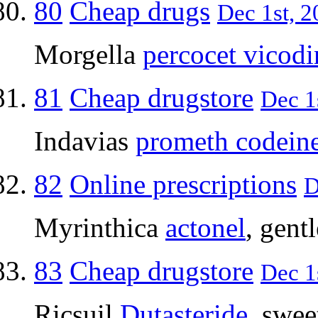
80
Cheap drugs
Dec 1st, 2
Morgella
percocet vicodi
81
Cheap drugstore
Dec 1
Indavias
prometh codein
82
Online prescriptions
D
Myrinthica
actonel
, gent
83
Cheap drugstore
Dec 1
Ricsuil
Dutasteride
, swe