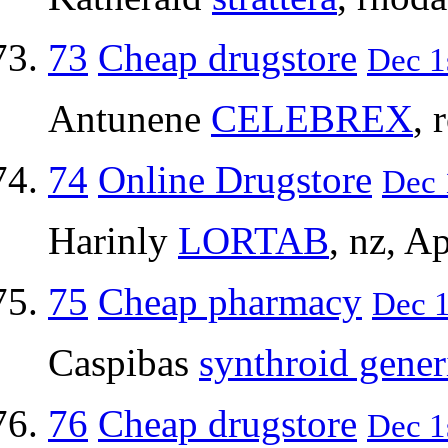
73
Cheap drugstore
Dec 1
Antunene
CELEBREX
, 
74
Online Drugstore
Dec 
Harinly
LORTAB
, nz, A
75
Cheap pharmacy
Dec 1
Caspibas
synthroid gener
76
Cheap drugstore
Dec 1