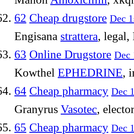
62
Cheap drugstore
Dec 1
Engisana
strattera
, legal
63
Online Drugstore
Dec 
Kowthel
EPHEDRINE
, 
64
Cheap pharmacy
Dec 1
Granyrus
Vasotec
, elect
65
Cheap pharmacy
Dec 1