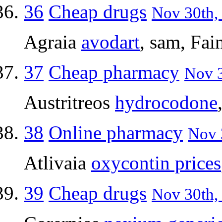
36
Cheap drugs
Nov 30th, 
Agraia
avodart
, sam, Fai
37
Cheap pharmacy
Nov 3
Austritreos
hydrocodone
38
Online pharmacy
Nov 
Atlivaia
oxycontin prices
39
Cheap drugs
Nov 30th, 