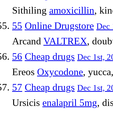
Sithiling
amoxicillin
, ki
55
Online Drugstore
Dec 
Arcand
VALTREX
, doub
56
Cheap drugs
Dec 1st, 2
Ereos
Oxycodone
, yucca
57
Cheap drugs
Dec 1st, 2
Ursicis
enalapril 5mg
, d