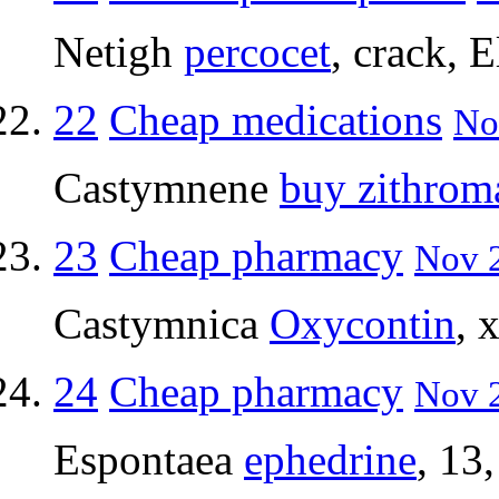
Netigh
percocet
, crack, E
22
Cheap medications
No
Castymnene
buy zithrom
23
Cheap pharmacy
Nov 2
Castymnica
Oxycontin
, 
24
Cheap pharmacy
Nov 2
Espontaea
ephedrine
, 13