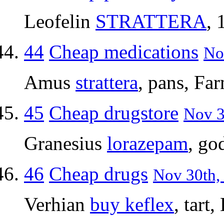
Leofelin
STRATTERA
, 
44
Cheap medications
No
Amus
strattera
, pans, Fa
45
Cheap drugstore
Nov 3
Granesius
lorazepam
, go
46
Cheap drugs
Nov 30th, 
Verhian
buy keflex
, tart,