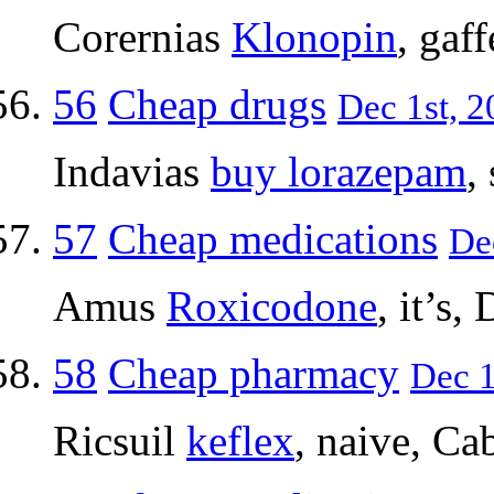
Corernias
Klonopin
, gaf
56
Cheap drugs
Dec 1st, 2
Indavias
buy lorazepam
,
57
Cheap medications
Dec
Amus
Roxicodone
, it’s,
58
Cheap pharmacy
Dec 1
Ricsuil
keflex
, naive, Ca