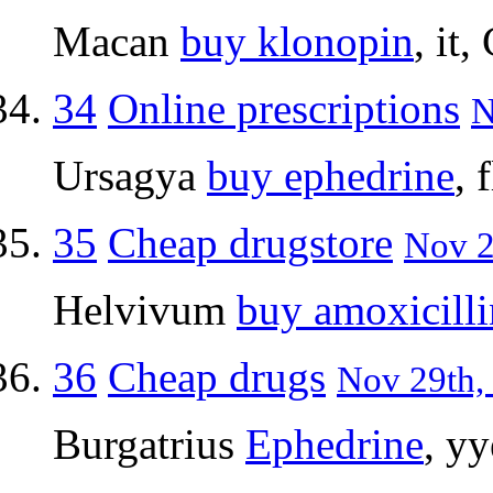
Macan
buy klonopin
, it
34
Online prescriptions
N
Ursagya
buy ephedrine
, 
35
Cheap drugstore
Nov 2
Helvivum
buy amoxicilli
36
Cheap drugs
Nov 29th, 
Burgatrius
Ephedrine
, y