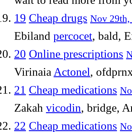
19
Cheap drugs
Nov 29th,
Ebiland
percocet
, bald, 
20
Online prescriptions
N
Virinaia
Actonel
, ofdprn
21
Cheap medications
No
Zakah
vicodin
, bridge, 
22
Cheap medications
No