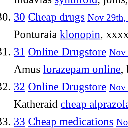
30
Cheap drugs
Nov 29th,
Ponturaia
klonopin
, xxxx
31
Online Drugstore
Nov 
Amus
lorazepam online
,
32
Online Drugstore
Nov 
Katheraid
cheap alprazo
33
Cheap medications
No