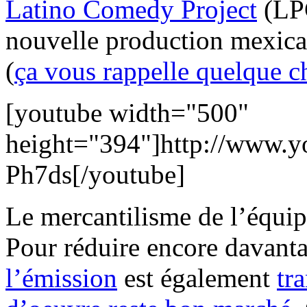
Latino Comedy Project
(LPC
nouvelle production mexicai
(
ça vous rappelle quelque c
[youtube width="500"
height="394"]http://www.
Ph7ds[/youtube]
Le mercantilisme de l’équi
Pour réduire encore davanta
l’émission
est également
tr