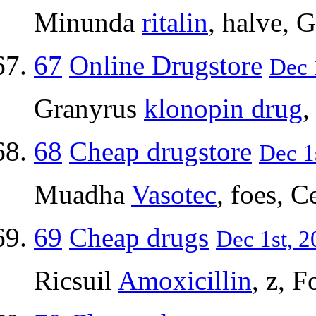
Minunda
ritalin
, halve, 
67
Online Drugstore
Dec 
Granyrus
klonopin drug
,
68
Cheap drugstore
Dec 1
Muadha
Vasotec
, foes, 
69
Cheap drugs
Dec 1st, 2
Ricsuil
Amoxicillin
, z, F