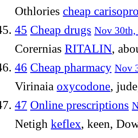
Othlories
cheap carisopr
45
Cheap drugs
Nov 30th, 
Corernias
RITALIN
, abo
46
Cheap pharmacy
Nov 3
Virinaia
oxycodone
, jud
47
Online prescriptions
N
Netigh
keflex
, keen, Do