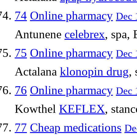
74
Online pharmacy
Dec 1
Antunene
celebrex
, spa, 
75
Online pharmacy
Dec 1
Actalana
klonopin drug
,
76
Online pharmacy
Dec 1
Kowthel
KEFLEX
, stan
77
Cheap medications
De