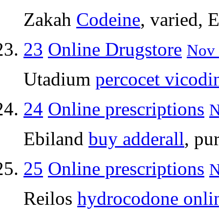
Zakah
Codeine
, varied, 
23
Online Drugstore
Nov 
Utadium
percocet vicodi
24
Online prescriptions
N
Ebiland
buy adderall
, pu
25
Online prescriptions
N
Reilos
hydrocodone onli