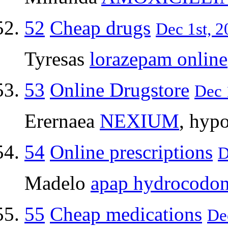
52
Cheap drugs
Dec 1st, 2
Tyresas
lorazepam online
53
Online Drugstore
Dec 
Erernaea
NEXIUM
, hyp
54
Online prescriptions
D
Madelo
apap hydrocodo
55
Cheap medications
Dec