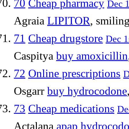
70
Cheap pharmacy
Dec 1
Agraia
LIPITOR
, smilin
71
Cheap drugstore
Dec 1
Caspitya
buy amoxicillin
72
Online prescriptions
D
Osgarr
buy hydrocodone
73
Cheap medications
De
Actalana
apap hydrocod