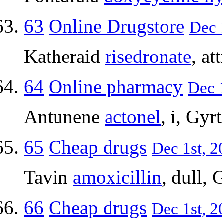
63
Online Drugstore
Dec 
Katheraid
risedronate
, at
64
Online pharmacy
Dec 1
Antunene
actonel
, i, Gy
65
Cheap drugs
Dec 1st, 2
Tavin
amoxicillin
, dull,
66
Cheap drugs
Dec 1st, 2