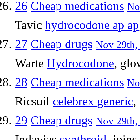
26
Cheap medications
No
Tavic
hydrocodone ap ap
27
Cheap drugs
Nov 29th,
Warte
Hydrocodone
, glo
28
Cheap medications
No
Ricsuil
celebrex generic
,
29
Cheap drugs
Nov 29th,
Indavias
synthroid
, join