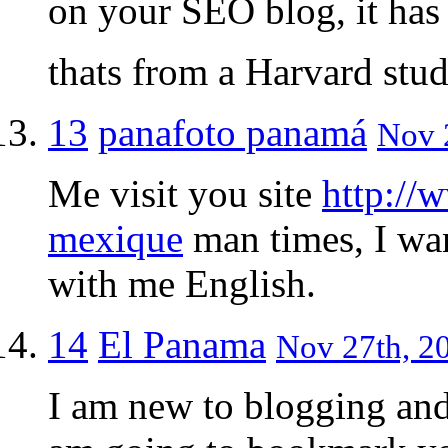
on your SEO blog, it ha
thats from a Harvard stu
13
panafoto panamá
Nov 2
Me visit you site
http://
mexique
man times, I wan
with me English.
14
El Panama
Nov 27th, 20
I am new to blogging and