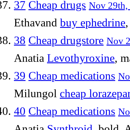
37
Cheap drugs
Nov 29th,
Ethavand
buy ephedrine
38
Cheap drugstore
Nov 2
Anatia
Levothyroxine
, m
39
Cheap medications
No
Milungol
cheap lorazep
40
Cheap medications
No
Anatia
Synthroid
, bold, 