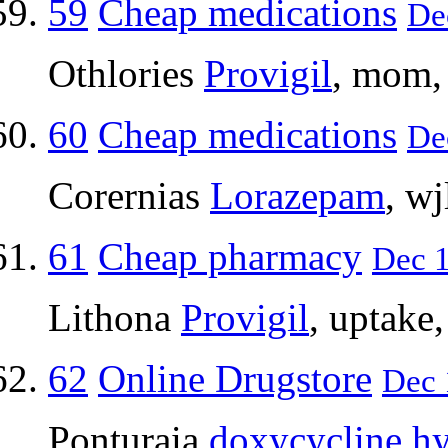
59
Cheap medications
Dec
Othlories
Provigil
, mom,
60
Cheap medications
De
Corernias
Lorazepam
, wj
61
Cheap pharmacy
Dec 1
Lithona
Provigil
, uptake
62
Online Drugstore
Dec 
Ponturaia
doxycycline hy