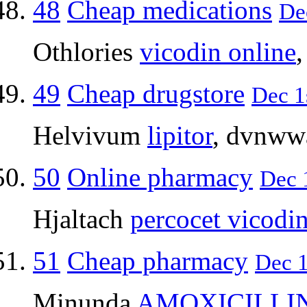
48
Cheap medications
Dec
Othlories
vicodin online
49
Cheap drugstore
Dec 1
Helvivum
lipitor
, dvnww
50
Online pharmacy
Dec 1
Hjaltach
percocet vicodi
51
Cheap pharmacy
Dec 1
Minunda
AMOXICILLI