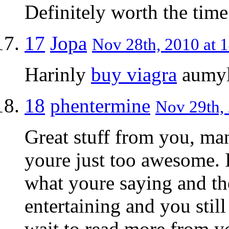
Definitely worth the ti
17
Jopa
Nov 28th, 2010 at 
Harinly
buy viagra
aumyl
18
phentermine
Nov 29th, 
Great stuff from you, man
youre just too awesome. 
what youre saying and th
entertaining and you still
wait to read more from you