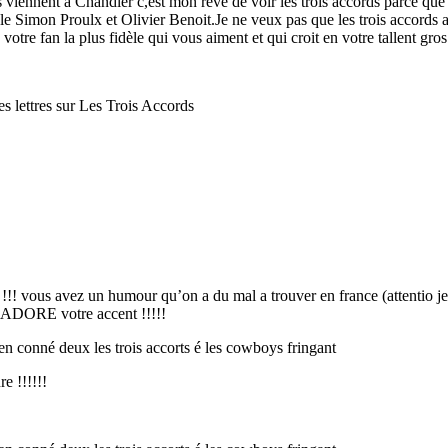
viennent à Chandler c,est mon rêve de voir les trois accords parce que j
le Simon Proulx et Olivier Benoit.Je ne veux pas que les trois accords a
otre fan la plus fidèle qui vous aiment et qui croit en votre tallent gro
es lettres sur Les Trois Accords
!!! vous avez un humour qu’on a du mal a trouver en france (attentio je di
 l’ADORE votre accent !!!!!
n conné deux les trois accorts é les cowboys fringant
e !!!!!!