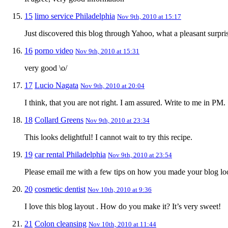
15
limo service Philadelphia
Nov 9th, 2010 at 15:17
Just discovered this blog through Yahoo, what a pleasant surpri
16
porno video
Nov 9th, 2010 at 15:31
very good \o/
17
Lucio Nagata
Nov 9th, 2010 at 20:04
I think, that you are not right. I am assured. Write to me in PM.
18
Collard Greens
Nov 9th, 2010 at 23:34
This looks delightful! I cannot wait to try this recipe.
19
car rental Philadelphia
Nov 9th, 2010 at 23:54
Please email me with a few tips on how you made your blog loo
20
cosmetic dentist
Nov 10th, 2010 at 9:36
I love this blog layout . How do you make it? It’s very sweet!
21
Colon cleansing
Nov 10th, 2010 at 11:44