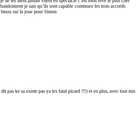
e ne les aient jamais vuent en spectacle c’est mon rêve le plus cher
bandonnent je sais qu’ils sont capable continuez les trois accords
s bisou sur la joue pour Simon
t pas ke sa existe pas ya les fatal picard !!!) et en plus, avec tout nus