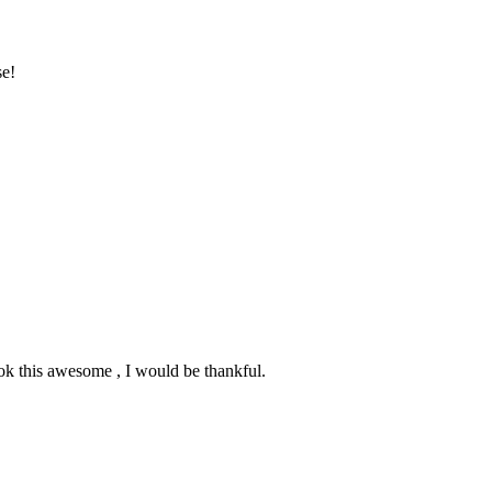
se!
k this awesome , I would be thankful.