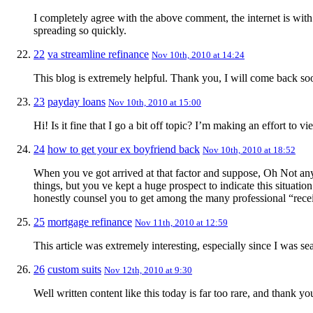
I completely agree with the above comment, the internet is with
spreading so quickly.
22
va streamline refinance
Nov 10th, 2010 at 14:24
This blog is extremely helpful. Thank you, I will come back so
23
payday loans
Nov 10th, 2010 at 15:00
Hi! Is it fine that I go a bit off topic? I’m making an effort to
24
how to get your ex boyfriend back
Nov 10th, 2010 at 18:52
When you ve got arrived at that factor and suppose, Oh Not any!
things, but you ve kept a huge prospect to indicate this situat
honestly counsel you to get among the many professional “receiv
25
mortgage refinance
Nov 11th, 2010 at 12:59
This article was extremely interesting, especially since I was se
26
custom suits
Nov 12th, 2010 at 9:30
Well written content like this today is far too rare, and thank y