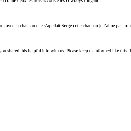
n conné deux les trois accorts é les cowboys fringant
ut avec la chanson elle s’apellait Serge cette chanson je l’aime pas tro
t you shared this helpful info with us. Please keep us informed like this.