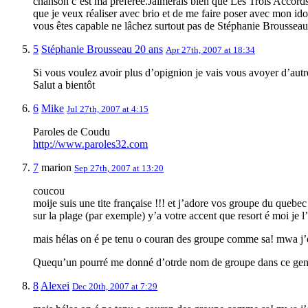
chanson c’est ma préférée.Jaimerais bien que Les Trois Accords 
que je veux réaliser avec brio et de me faire poser avec mon ido
vous êtes capable ne lâchez surtout pas de Stéphanie Brousseau v
5
Stéphanie Brousseau 20 ans
Apr 27th, 2007 at 18:34
Si vous voulez avoir plus d’opignion je vais vous avoyer d’autr
Salut a bientôt
6
Mike
Jul 27th, 2007 at 4:15
Paroles de Coudu
http://www.paroles32.com
7
marion
Sep 27th, 2007 at 13:20
coucou
moije suis une tite française !!! et j’adore vos groupe du quebec 
sur la plage (par exemple) y’a votre accent que resort é moi je
mais hélas on é pe tenu o couran des groupe comme sa! mwa j’e
Quequ’un pourré me donné d’otrde nom de groupe dans ce genr
8
Alexei
Dec 20th, 2007 at 7:29