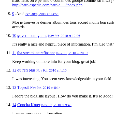
mais hélas on é pe tenu o couran des groupe comme sa! mwa j’e
http://parolespedia.com/parole...../index.php
9
.Ariel
Sep 30th, 2010 at 13:58
Moi je trouves le dernier album des trois accord moins bon surto
accords
10
government grants
Nov 8th, 2010 at 12:06
It’s really a nice and helpful piece of information. I’m glad tha
11
fha streamline refinance
Nov 8th, 2010 at 20:33
Keep working on more info for your blog, great job!
12
du refi plus
Nov 9th, 2010 at 1:15
It was interesting. You seem very knowledgeable in your field.
13
Topsoil
Nov 9th, 2010 at 8:14
I adore the blog site layout . How do you make it. It’s so good!
14
Concha Kruer
Nov 9th, 2010 at 9:48
It agree, very good information