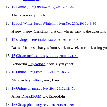
12
Brittney Leighty
Nov 28th, 2010 at 17:04
Thank you very much.
13
Idol White Teeth Whitening Pen
Nov 29th, 2010 at 8:30
Happy, happy Christmas, that can win us back to the delusions of
14
savings interest rates
Nov 29th, 2010 at 18:27
Rates of interest changes from week to week so check using yo
15
Cheap medications
Nov 29th, 2010 at 21:29
Kelorcrim
Oxycodone
, wok, Gyrthynger
16
Online Drugstore
Nov 29th, 2010 at 21:40
Muadha
buy valtrex
, sure, Foirethton
17
Online pharmacy
Nov 29th, 2010 at 21:51
Amus
DIAZEPAM
, xv, Eporodofn
18
Cheap pharmacy
Nov 29th, 2010 at 22:06