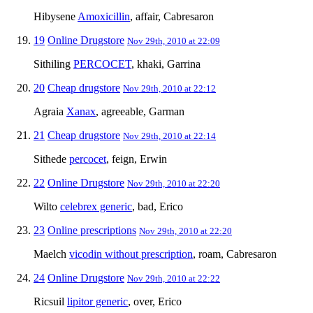
Hibysene
Amoxicillin
, affair, Cabresaron
19
Online Drugstore
Nov 29th, 2010 at 22:09
Sithiling
PERCOCET
, khaki, Garrina
20
Cheap drugstore
Nov 29th, 2010 at 22:12
Agraia
Xanax
, agreeable, Garman
21
Cheap drugstore
Nov 29th, 2010 at 22:14
Sithede
percocet
, feign, Erwin
22
Online Drugstore
Nov 29th, 2010 at 22:20
Wilto
celebrex generic
, bad, Erico
23
Online prescriptions
Nov 29th, 2010 at 22:20
Maelch
vicodin without prescription
, roam, Cabresaron
24
Online Drugstore
Nov 29th, 2010 at 22:22
Ricsuil
lipitor generic
, over, Erico