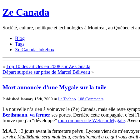
Ze Canada
Société, culture, politique et technologies à Montréal, au Québec et 
Blog
Tags
Ze Canada Jukebox
«
Top 10 des articles en 2008 sur Ze Canada
Départ surprise sur prise de Marcel Béliveau
»
Mort annoncée d’une Mygale sur la toile
Published January 15th, 2009
in
La Techno
.
108
Comments
La nouvelle n’a rien à voir avec le (Ze) Canada, mais elle reste sym
Bertlsmann, va fermer
ses portes. Derrière cette compagnie, c’est l
trouve que j’ai “développé”
mon premier site Web sur Mygale
.
Avec c
M.A.J.
: 3 jours avant la fermeture prévu, Lycose vient de m’envoye
service MultiMania sera maintenu, contrairement à ce qui vous avait é