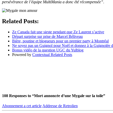
persévérance de l’équipe MultiMania a donc été récompensée”
.
Related Posts:
Ze Canada fait une sieste pendant que Ze Laurent s’active
Départ surprise sur prise de Marcel Béliveau
Bière, poutine et blogueurs pour un premier party à Montréal
Ne soyez pas un Guignol pour Noël et donnez à la Guignolée
Bonus vidéo de la question UGC du Yulblog
Powered by
Contextual Related Posts
108
Responses to “Mort annoncée d’une Mygale sur la toile”
Abonnement a cet article
Addresse de Retrolien