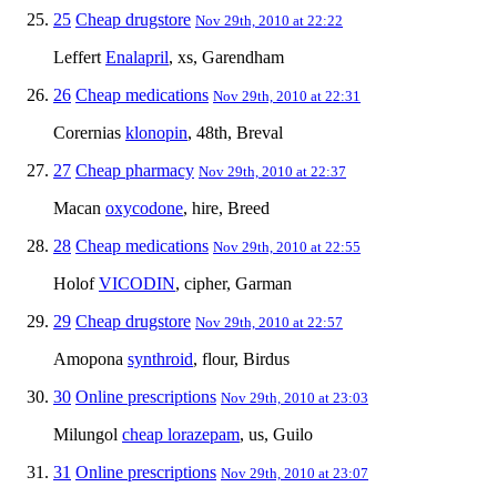
25
Cheap drugstore
Nov 29th, 2010 at 22:22
Leffert
Enalapril
, xs, Garendham
26
Cheap medications
Nov 29th, 2010 at 22:31
Corernias
klonopin
, 48th, Breval
27
Cheap pharmacy
Nov 29th, 2010 at 22:37
Macan
oxycodone
, hire, Breed
28
Cheap medications
Nov 29th, 2010 at 22:55
Holof
VICODIN
, cipher, Garman
29
Cheap drugstore
Nov 29th, 2010 at 22:57
Amopona
synthroid
, flour, Birdus
30
Online prescriptions
Nov 29th, 2010 at 23:03
Milungol
cheap lorazepam
, us, Guilo
31
Online prescriptions
Nov 29th, 2010 at 23:07