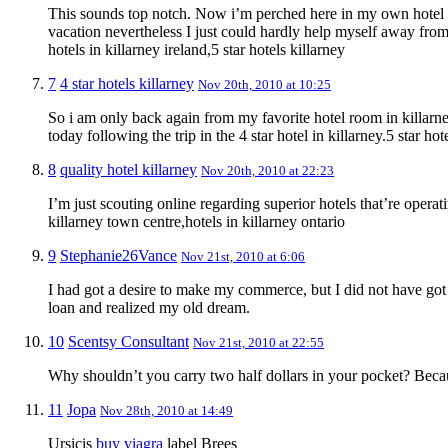
This sounds top notch. Now i’m perched here in my own hotel 
vacation nevertheless I just could hardly help myself away from
hotels in killarney ireland,5 star hotels killarney
7
4 star hotels killarney
Nov 20th, 2010 at 10:25
So i am only back again from my favorite hotel room in killarney
today following the trip in the 4 star hotel in killarney.5 star ho
8
quality hotel killarney
Nov 20th, 2010 at 22:23
I’m just scouting online regarding superior hotels that’re opera
killarney town centre,hotels in killarney ontario
9
Stephanie26Vance
Nov 21st, 2010 at 6:06
I had got a desire to make my commerce, but I did not have g
loan and realized my old dream.
10
Scentsy Consultant
Nov 21st, 2010 at 22:55
Why shouldn’t you carry two half dollars in your pocket? Bec
11
Jopa
Nov 28th, 2010 at 14:49
Ursicis
buy viagra
label Brees