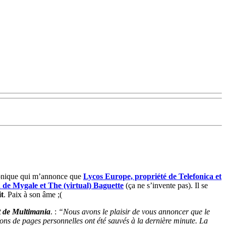
tronique qui m’annonce que
Lycos Europe, propriété de Telefonica et
n de Mygale et The (virtual) Baguette
(ça ne s’invente pas). Il se
it
. Paix à son âme ;(
t de Multimania
. :
“Nous avons le plaisir de vous annoncer que le
ons de pages personnelles ont été sauvés à la dernière minute. La