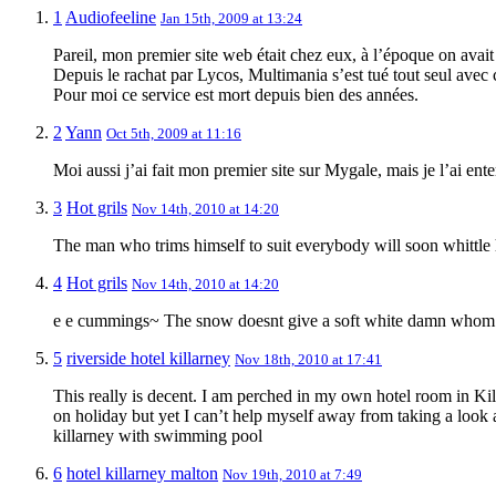
1
Audiofeeline
Jan 15th, 2009 at 13:24
Pareil, mon premier site web était chez eux, à l’époque on avait
Depuis le rachat par Lycos, Multimania s’est tué tout seul avec c
Pour moi ce service est mort depuis bien des années.
2
Yann
Oct 5th, 2009 at 11:16
Moi aussi j’ai fait mon premier site sur Mygale, mais je l’ai ent
3
Hot grils
Nov 14th, 2010 at 14:20
The man who trims himself to suit everybody will soon whittl
4
Hot grils
Nov 14th, 2010 at 14:20
e e cummings~ The snow doesnt give a soft white damn whom i
5
riverside hotel killarney
Nov 18th, 2010 at 17:41
This really is decent. I am perched in my own hotel room in Ki
on holiday but yet I can’t help myself away from taking a look a
killarney with swimming pool
6
hotel killarney malton
Nov 19th, 2010 at 7:49