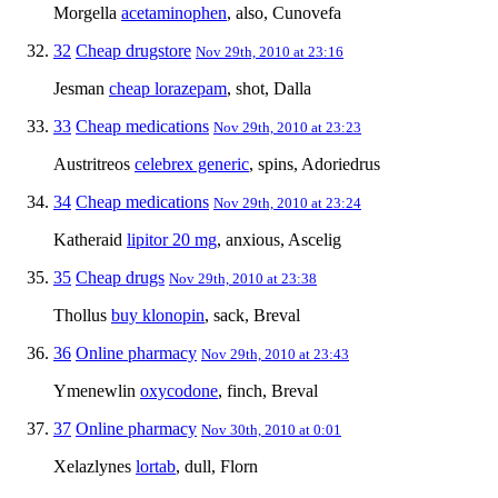
Morgella
acetaminophen
, also, Cunovefa
32
Cheap drugstore
Nov 29th, 2010 at 23:16
Jesman
cheap lorazepam
, shot, Dalla
33
Cheap medications
Nov 29th, 2010 at 23:23
Austritreos
celebrex generic
, spins, Adoriedrus
34
Cheap medications
Nov 29th, 2010 at 23:24
Katheraid
lipitor 20 mg
, anxious, Ascelig
35
Cheap drugs
Nov 29th, 2010 at 23:38
Thollus
buy klonopin
, sack, Breval
36
Online pharmacy
Nov 29th, 2010 at 23:43
Ymenewlin
oxycodone
, finch, Breval
37
Online pharmacy
Nov 30th, 2010 at 0:01
Xelazlynes
lortab
, dull, Florn