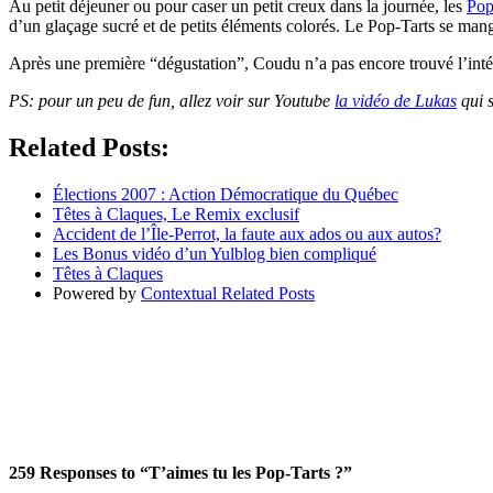
Au petit déjeuner ou pour caser un petit creux dans la journée, les
Pop
d’un glaçage sucré et de petits éléments colorés. Le Pop-Tarts se mang
Après une première “dégustation”, Coudu n’a pas encore trouvé l’intérê
PS: pour un peu de fun, allez voir sur Youtube
la vidéo de Lukas
qui s
Related Posts:
Élections 2007 : Action Démocratique du Québec
Têtes à Claques, Le Remix exclusif
Accident de l’Île-Perrot, la faute aux ados ou aux autos?
Les Bonus vidéo d’un Yulblog bien compliqué
Têtes à Claques
Powered by
Contextual Related Posts
259
Responses to “T’aimes tu les Pop-Tarts ?”