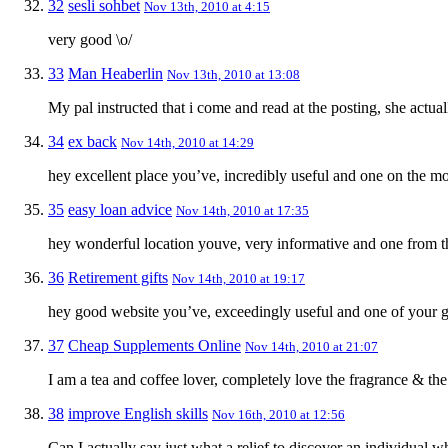
32
sesli sohbet
Nov 13th, 2010 at 4:15
very good \o/
33
Man Heaberlin
Nov 13th, 2010 at 13:08
My pal instructed that i come and read at the posting, she actual
34
ex back
Nov 14th, 2010 at 14:29
hey excellent place you’ve, incredibly useful and one on the mos
35
easy loan advice
Nov 14th, 2010 at 17:35
hey wonderful location youve, very informative and one from t
36
Retirement gifts
Nov 14th, 2010 at 19:17
hey good website you’ve, exceedingly useful and one of your gr
37
Cheap Supplements Online
Nov 14th, 2010 at 21:07
I am a tea and coffee lover, completely love the fragrance & the 
38
improve English skills
Nov 16th, 2010 at 12:56
Can I actually say just what a relief to discover an individual 