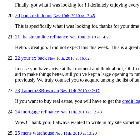
Finally, got what I was looking for!! I definitely enjoying every l
20
bad credit loans
Nov 10th, 2010 at 12:45
This is specifically what i was looking for. thanks for your tim
21
fha streamline refinance
Nov 10th, 2010 at 14:27
Hello. Great job. I did not expect this this week. This is a great
22
your ex back
Nov 10th, 2010 at 16:02
In case you have arrive at that moment and think about, Oh In 
aid to make things better, still you ve kept a large opening to t
previously We truly counsel you to acquire among the list of aut
23
Tamera28Bowman
Nov 11th, 2010 at 2:17
If you want to buy real estate, you will have to get the
credit lo
24
mortgage refinance
Nov 11th, 2010 at 12:48
Wow! Thank you! I always wanted to write in my site something 
25
mens warehouse
Nov 11th, 2010 at 13:20