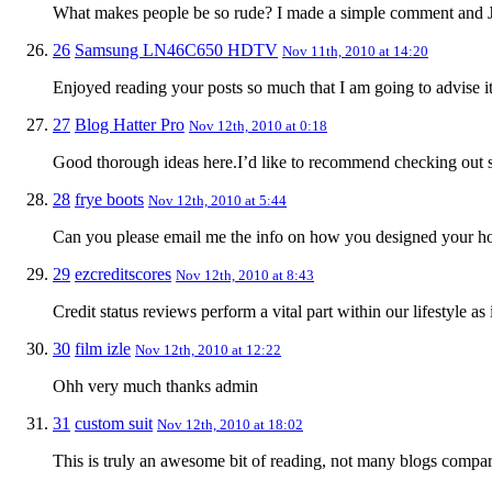
What makes people be so rude? I made a simple comment an
26
Samsung LN46C650 HDTV
Nov 11th, 2010 at 14:20
Enjoyed reading your posts so much that I am going to advise i
27
Blog Hatter Pro
Nov 12th, 2010 at 0:18
Good thorough ideas here.I’d like to recommend checking out 
28
frye boots
Nov 12th, 2010 at 5:44
Can you please email me the info on how you designed your homep
29
ezcreditscores
Nov 12th, 2010 at 8:43
Credit status reviews perform a vital part within our lifestyle a
30
film izle
Nov 12th, 2010 at 12:22
Ohh very much thanks admin
31
custom suit
Nov 12th, 2010 at 18:02
This is truly an awesome bit of reading, not many blogs compare