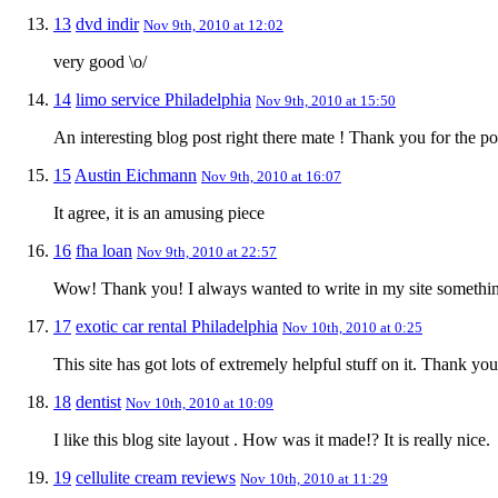
13
dvd indir
Nov 9th, 2010 at 12:02
very good \o/
14
limo service Philadelphia
Nov 9th, 2010 at 15:50
An interesting blog post right there mate ! Thank you for the pos
15
Austin Eichmann
Nov 9th, 2010 at 16:07
It agree, it is an amusing piece
16
fha loan
Nov 9th, 2010 at 22:57
Wow! Thank you! I always wanted to write in my site something 
17
exotic car rental Philadelphia
Nov 10th, 2010 at 0:25
This site has got lots of extremely helpful stuff on it. Thank yo
18
dentist
Nov 10th, 2010 at 10:09
I like this blog site layout . How was it made!? It is really nice.
19
cellulite cream reviews
Nov 10th, 2010 at 11:29