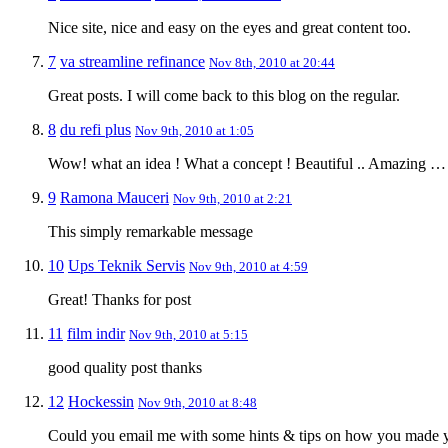
Nice site, nice and easy on the eyes and great content too.
7
va streamline refinance
Nov 8th, 2010 at 20:44
Great posts. I will come back to this blog on the regular.
8
du refi plus
Nov 9th, 2010 at 1:05
Wow! what an idea ! What a concept ! Beautiful .. Amazing …
9
Ramona Mauceri
Nov 9th, 2010 at 2:21
This simply remarkable message
10
Ups Teknik Servis
Nov 9th, 2010 at 4:59
Great! Thanks for post
11
film indir
Nov 9th, 2010 at 5:15
good quality post thanks
12
Hockessin
Nov 9th, 2010 at 8:48
Could you email me with some hints & tips on how you made you