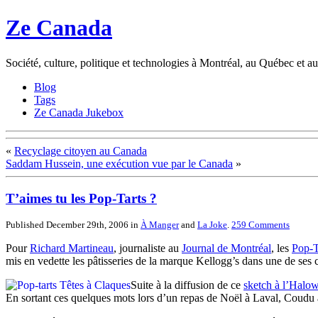
Ze Canada
Société, culture, politique et technologies à Montréal, au Québec et 
Blog
Tags
Ze Canada Jukebox
«
Recyclage citoyen au Canada
Saddam Hussein, une exécution vue par le Canada
»
T’aimes tu les Pop-Tarts ?
Published December 29th, 2006
in
À Manger
and
La Joke
.
259
Comments
Pour
Richard Martineau
, journaliste au
Journal de Montréal
, les
Pop-T
mis en vedette les pâtisseries de la marque Kellogg’s dans une de ses 
Suite à la diffusion de ce
sketch à l’Halo
En sortant
ces quelques mots lors d’un repas de Noël à Laval, Coudu a