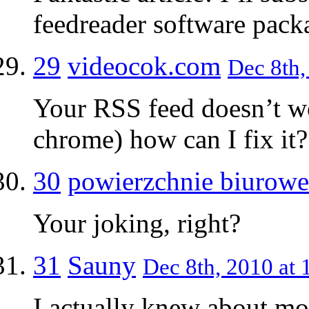
feedreader software pac
29
videocok.com
Dec 8th,
Your RSS feed doesn’t w
chrome) how can I fix it?
30
powierzchnie biurowe
Your joking, right?
31
Sauny
Dec 8th, 2010 at 
I actually knew about most