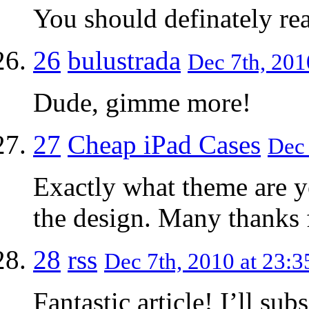
You should definately rea
26
bulustrada
Dec 7th, 201
Dude, gimme more!
27
Cheap iPad Cases
Dec 
Exactly what theme are yo
the design. Many thanks f
28
rss
Dec 7th, 2010 at 23:3
Fantastic article! I’ll s