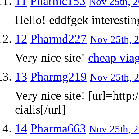
11
Pharmc153
Nov 25th, 2
Hello! eddfgek interestin
12
Pharmd227
Nov 25th, 2
Very nice site!
cheap via
13
Pharmg219
Nov 25th, 2
Very nice site! [url=http
cialis[/url]
14
Pharma663
Nov 25th, 2