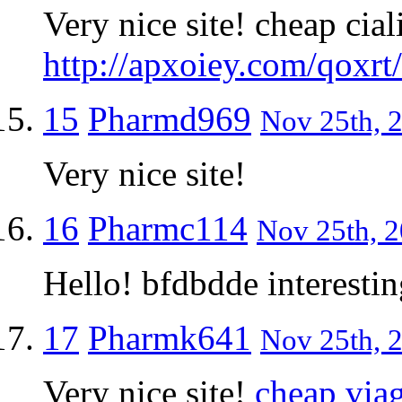
Very nice site! cheap cial
http://apxoiey.com/qoxrt
15
Pharmd969
Nov 25th, 2
Very nice site!
16
Pharmc114
Nov 25th, 2
Hello! bfdbdde interestin
17
Pharmk641
Nov 25th, 2
Very nice site!
cheap via