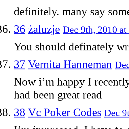
definitely. many say som
36
żaluzje
Dec 9th, 2010 at
You should definately wri
37
Vernita Hanneman
Dec
Now i’m happy I recently
had been great read
38
Vc Poker Codes
Dec 9t