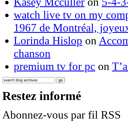
Kasey Mcculler
on
5-4-3
watch live tv on my com
1967 de Montréal, joyeux
Lorinda Hislop
on
Accom
chanson
premium tv for pc
on
T’a
Restez informé
Abonnez-vous par fil RSS