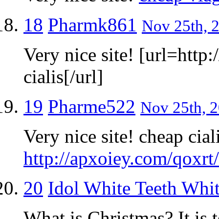
18
Pharmk861
Nov 25th, 2
Very nice site! [url=http
cialis[/url]
19
Pharme522
Nov 25th, 2
Very nice site! cheap cial
http://apxoiey.com/qoxrt
20
Idol White Teeth Whi
What is Christmas? It is 