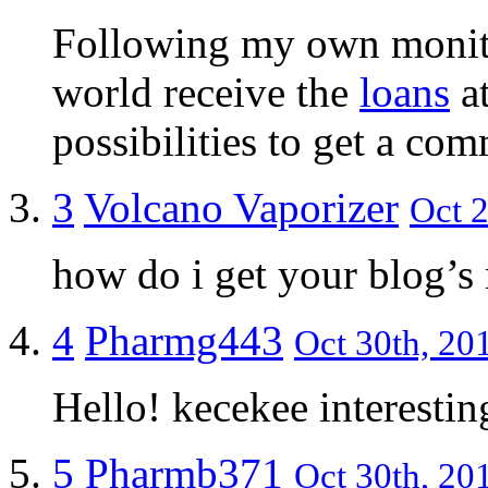
Following my own monitor
world receive the
loans
at
possibilities to get a com
3
Volcano Vaporizer
Oct 2
how do i get your blog’s 
4
Pharmg443
Oct 30th, 20
Hello! kecekee interestin
5
Pharmb371
Oct 30th, 20