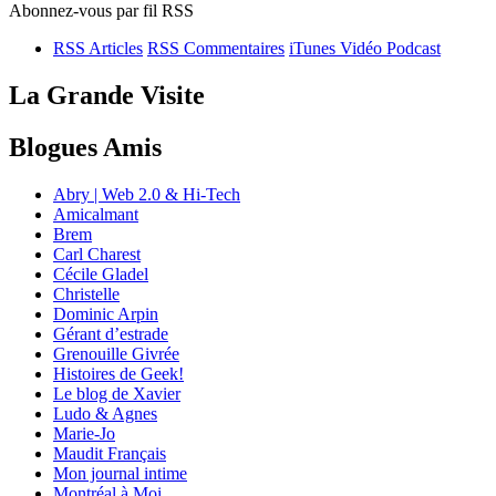
Abonnez-vous par fil RSS
RSS Articles
RSS Commentaires
iTunes Vidéo Podcast
La Grande Visite
Blogues Amis
Abry | Web 2.0 & Hi-Tech
Amicalmant
Brem
Carl Charest
Cécile Gladel
Christelle
Dominic Arpin
Gérant d’estrade
Grenouille Givrée
Histoires de Geek!
Le blog de Xavier
Ludo & Agnes
Marie-Jo
Maudit Français
Mon journal intime
Montréal à Moi