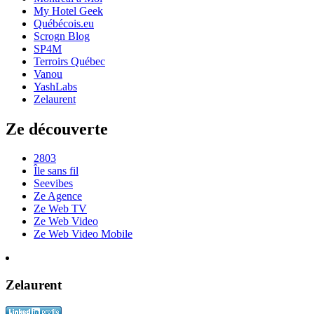
My Hotel Geek
Québécois.eu
Scrogn Blog
SP4M
Terroirs Québec
Vanou
YashLabs
Zelaurent
Ze découverte
2803
Île sans fil
Seevibes
Ze Agence
Ze Web TV
Ze Web Video
Ze Web Video Mobile
Zelaurent