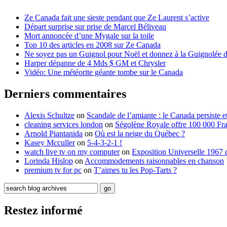
Ze Canada fait une sieste pendant que Ze Laurent s’active
Départ surprise sur prise de Marcel Béliveau
Mort annoncée d’une Mygale sur la toile
Top 10 des articles en 2008 sur Ze Canada
Ne soyez pas un Guignol pour Noël et donnez à la Guignolée
Harper dépanne de 4 Mds $ GM et Chrysler
Vidéo: Une météorite géante tombe sur le Canada
Derniers commentaires
Alexis Schultze
on
Scandale de l’amiante : le Canada persiste e
cleaning services london
on
Ségolène Royale offre 100 000 Fr
Arnold Piantanida
on
Où est la neige du Québec ?
Kasey Mcculler
on
5-4-3-2-1 !
watch live tv on my computer
on
Exposition Universelle 1967 
Lorinda Hislop
on
Accommodements raisonnables en chanson
premium tv for pc
on
T’aimes tu les Pop-Tarts ?
Restez informé