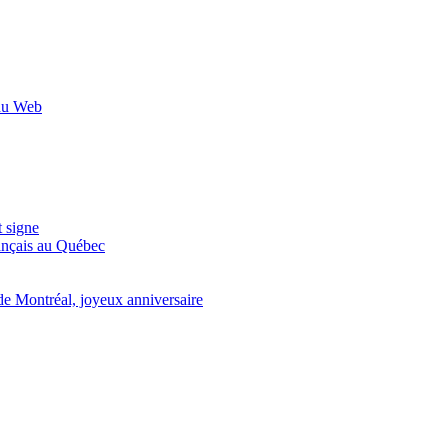
 du Web
t signe
ançais au Québec
de Montréal, joyeux anniversaire