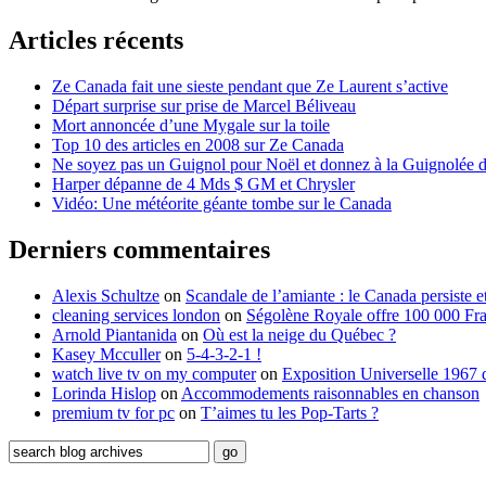
Articles récents
Ze Canada fait une sieste pendant que Ze Laurent s’active
Départ surprise sur prise de Marcel Béliveau
Mort annoncée d’une Mygale sur la toile
Top 10 des articles en 2008 sur Ze Canada
Ne soyez pas un Guignol pour Noël et donnez à la Guignolée
Harper dépanne de 4 Mds $ GM et Chrysler
Vidéo: Une météorite géante tombe sur le Canada
Derniers commentaires
Alexis Schultze
on
Scandale de l’amiante : le Canada persiste e
cleaning services london
on
Ségolène Royale offre 100 000 Fr
Arnold Piantanida
on
Où est la neige du Québec ?
Kasey Mcculler
on
5-4-3-2-1 !
watch live tv on my computer
on
Exposition Universelle 1967 
Lorinda Hislop
on
Accommodements raisonnables en chanson
premium tv for pc
on
T’aimes tu les Pop-Tarts ?