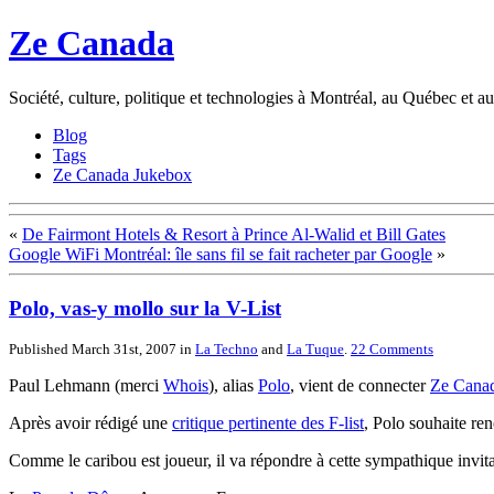
Ze Canada
Société, culture, politique et technologies à Montréal, au Québec et 
Blog
Tags
Ze Canada Jukebox
«
De Fairmont Hotels & Resort à Prince Al-Walid et Bill Gates
Google WiFi Montréal: île sans fil se fait racheter par Google
»
Polo, vas-y mollo sur la V-List
Published March 31st, 2007
in
La Techno
and
La Tuque
.
22
Comments
Paul Lehmann (merci
Whois
), alias
Polo
, vient de connecter
Ze Cana
Après avoir rédigé une
critique pertinente des F-list
, Polo souhaite ren
Comme le caribou est joueur, il va répondre à cette sympathique invitation