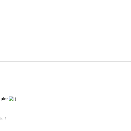
i pire
is !