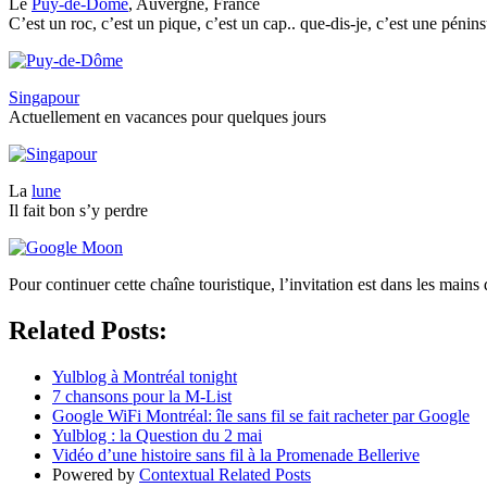
Le
Puy-de-Dôme
, Auvergne, France
C’est un roc, c’est un pique, c’est un cap.. que-dis-je, c’est une pénins
Singapour
Actuellement en vacances pour quelques jours
La
lune
Il fait bon s’y perdre
Pour continuer cette chaîne touristique, l’invitation est dans les mains
Related Posts:
Yulblog à Montréal tonight
7 chansons pour la M-List
Google WiFi Montréal: île sans fil se fait racheter par Google
Yulblog : la Question du 2 mai
Vidéo d’une histoire sans fil à la Promenade Bellerive
Powered by
Contextual Related Posts