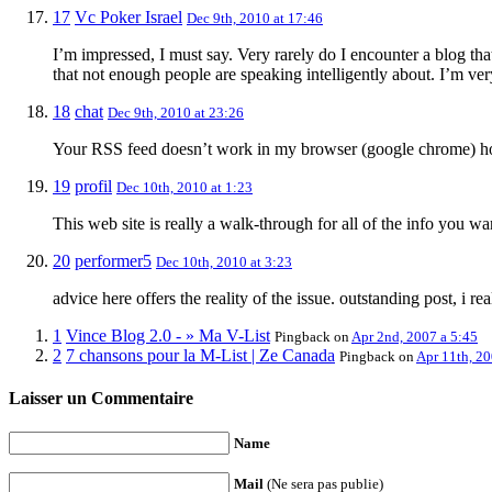
17
Vc Poker Israel
Dec 9th, 2010 at 17:46
I’m impressed, I must say. Very rarely do I encounter a blog that
that not enough people are speaking intelligently about. I’m very
18
chat
Dec 9th, 2010 at 23:26
Your RSS feed doesn’t work in my browser (google chrome) how
19
profil
Dec 10th, 2010 at 1:23
This web site is really a walk-through for all of the info you w
20
performer5
Dec 10th, 2010 at 3:23
advice here offers the reality of the issue. outstanding post, i r
1
Vince Blog 2.0 - » Ma V-List
Pingback
on
Apr 2nd, 2007 a 5:45
2
7 chansons pour la M-List | Ze Canada
Pingback
on
Apr 11th, 20
Laisser un Commentaire
Name
Mail
(Ne sera pas publie)