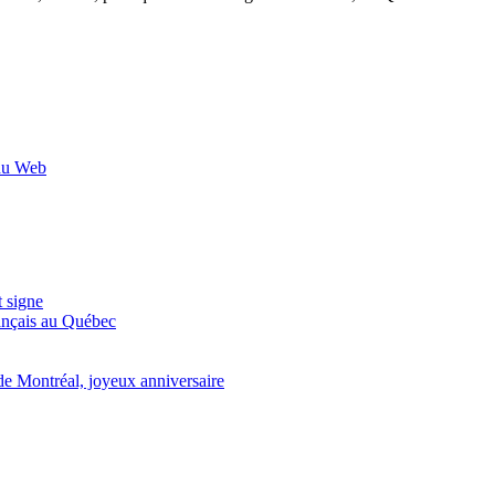
 du Web
t signe
ançais au Québec
de Montréal, joyeux anniversaire