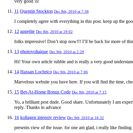
very good \o/
11
Quentin Stockton
Dec 8th, 2010 at 7:36
I completely agree with everything in this post. keep up the g
12
appetite
Dec 8th, 2010 at 19:02
folks impressive! Don’t stop now!!! I’ll be back for more of thi
13
photovoltaique
Dec 9th, 2010 at 2:29
Hi! Your own article rubble and is really a very good underst
14
Hassan Lochrico
Dec 9th, 2010 at 7:06
Marvelous website you have here. If you will find the time, c
15
Bet-At-Home Bonus Code
Dec 9th, 2010 at 7:15
Yo, a brilliant post dude. Good share. Unfortunately I am exp
reply. Thanks in advance
16
kollagen intensiv review
Dec 9th, 2010 at 16:32
presents view of the issue. for one am glad, i really like findin