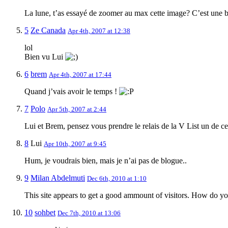
La lune, t’as essayé de zoomer au max cette image? C’est une 
5
Ze Canada
Apr 4th, 2007 at 12:38
lol
Bien vu Lui
6
brem
Apr 4th, 2007 at 17:44
Quand j’vais avoir le temps !
7
Polo
Apr 5th, 2007 at 2:44
Lui et Brem, pensez vous prendre le relais de la V List un de c
8
Lui
Apr 10th, 2007 at 9:45
Hum, je voudrais bien, mais je n’ai pas de blogue..
9
Milan Abdelmuti
Dec 6th, 2010 at 1:10
This site appears to get a good ammount of visitors. How do you a
10
sohbet
Dec 7th, 2010 at 13:06