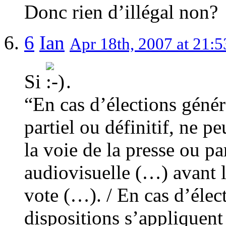
Donc rien d’illégal non?
6
Ian
Apr 18th, 2007 at 21:5
Si
.
“En cas d’élections généra
partiel ou définitif, ne 
la voie de la presse ou 
audiovisuelle (…) avant 
vote (…). / En cas d’élec
dispositions s’appliquent