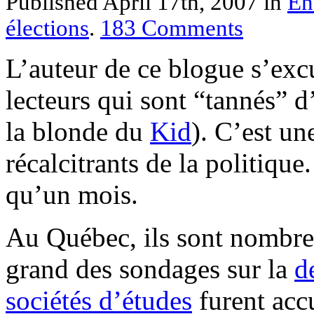
Published April 17th, 2007
in
En
élections
.
183
Comments
L’auteur de ce blogue s’exc
lecteurs qui sont “tannés” d
la blonde du
Kid
). C’est un
récalcitrants de la politique
qu’un mois.
Au Québec, ils sont nombreu
grand des sondages sur la
d
sociétés d’études
furent acc