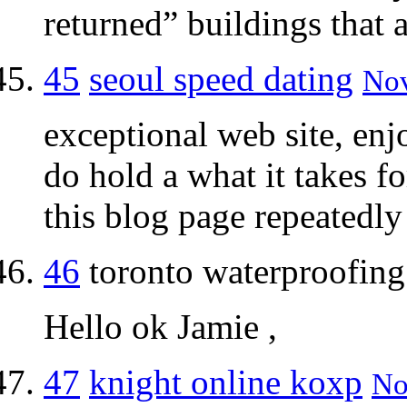
returned” buildings that a
45
seoul speed dating
Nov
exceptional web site, enj
do hold a what it takes f
this blog page repeatedly
46
toronto waterproofing
Hello ok Jamie ,
47
knight online koxp
No