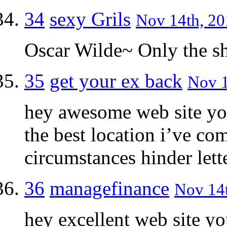
34
sexy Grils
Nov 14th, 20
Oscar Wilde~ Only the s
35
get your ex back
Nov 1
hey awesome web site yo
the best location i’ve c
circumstances hinder lett
36
managefinance
Nov 14t
hey excellent web site yo