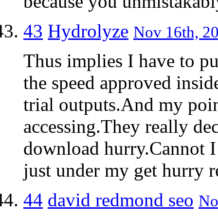
because you unmistakably
43
Hydrolyze
Nov 16th, 20
Thus implies I have to pu
the speed approved insid
trial outputs.And my poin
accessing.They really dec
download hurry.Cannot I 
just under my get hurry r
44
david redmond seo
No