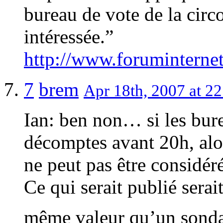
bureau de vote de la circo
intéressée.”
http://www.foruminternet
7
brem
Apr 18th, 2007 at 22
Ian: ben non… si les bure
décomptes avant 20h, alor
ne peut pas être considéré 
Ce qui serait publié serai
même valeur qu’un sonda