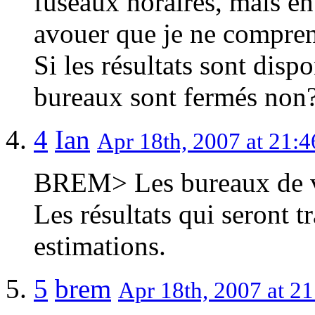
fuseaux horaires, mais en 
avouer que je ne compren
Si les résultats sont disp
bureaux sont fermés non
4
Ian
Apr 18th, 2007 at 21:4
BREM> Les bureaux de vo
Les résultats qui seront 
estimations.
5
brem
Apr 18th, 2007 at 21