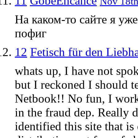
11
GobeEncance
Nov 18th
На каком-то сайте я уж
пофиг
12
Fetisch für den Liebh
whats up, I have not spok
but I reckoned I should 
Netbook!! No fun, I work
in the fraud dep. Really 
identified this site that i