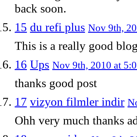
back soon.
15
du refi plus
Nov 9th, 20
This is a really good blog
16
Ups
Nov 9th, 2010 at 5:
thanks good post
17
vizyon filmler indir
No
Ohh very much thanks a