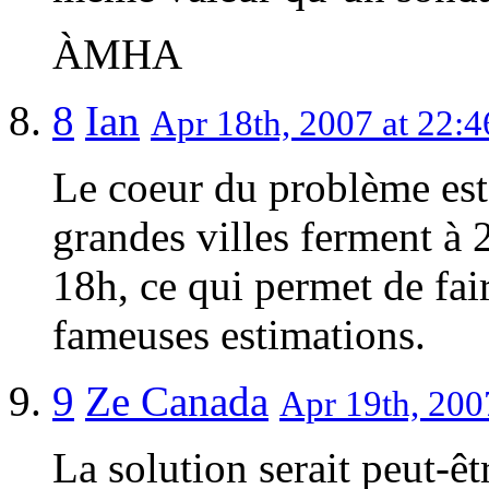
ÀMHA
8
Ian
Apr 18th, 2007 at 22:4
Le coeur du problème est
grandes villes ferment à
18h, ce qui permet de fai
fameuses estimations.
9
Ze Canada
Apr 19th, 200
La solution serait peut-ê