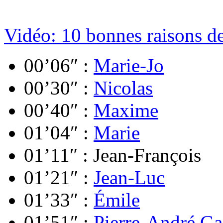
Vidéo: 10 bonnes raisons d
00’06″ :
Marie-Jo
00’30″ :
Nicolas
00’40″ :
Maxime
01’04″ :
Marie
01’11″ : Jean-François
01’21″ :
Jean-Luc
01’33″ :
Émile
01’51″ :
Pierre-André G