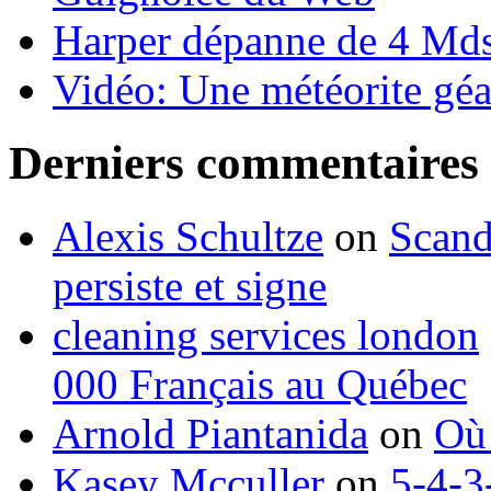
Harper dépanne de 4 Mds
Vidéo: Une météorite géa
Derniers commentaires
Alexis Schultze
on
Scand
persiste et signe
cleaning services london
000 Français au Québec
Arnold Piantanida
on
Où 
Kasey Mcculler
on
5-4-3