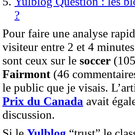
Yulblog Question : les bl
?
Pour faire une analyse rapide
visiteur entre 2 et 4 minute
sont ceux sur le
soccer
(105
Fairmont
(46 commentaires)
le public que je visais. L’art
Prix du Canada
avait égal
discussion.
Si le
Yulblog
“trust” le cla